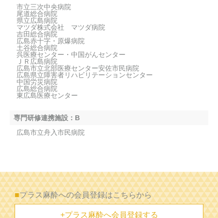
市立三次中央病院
尾道総合病院
県立広島病院
マツダ株式会社 マツダ病院
吉田総合病院
広島赤十字・原爆病院
土谷総合病院
呉医療センター・中国がんセンター
ＪＲ広島病院
広島市立北部医療センター安佐市民病院
広島県立障害者リハビリテーションセンター
中国労災病院
広島総合病院
東広島医療センター
専門研修連携施設：B
広島市立舟入市民病院
■
プラス麻酔への会員登録はこちらから
+プラス麻酔へ会員登録する