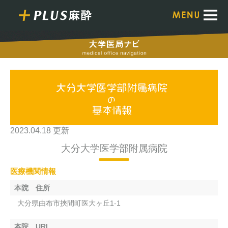
2023.04.18 更新
大分大学医学部附属病院
医療機関情報
本院 住所
大分県由布市挾間町医大ヶ丘1-1
本院 URL