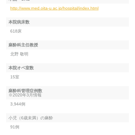
http://www.med.oita-u.ac.jp/hospital/index.html
本院病床数
618床
麻酔科主任教授
北野 敬明
本院オペ室数
15室
麻酔科管理症例数
※2020年3月情報
3,944例
小児（6歳未満）の麻酔
91例