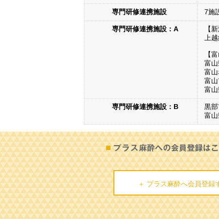
専門研修連携施設
7施
専門研修連携施設：A
【新
上越
【富
富山
富山
富山
富山
専門研修連携施設：B
黒部
富山
＋ プラス麻酔へ会員登録