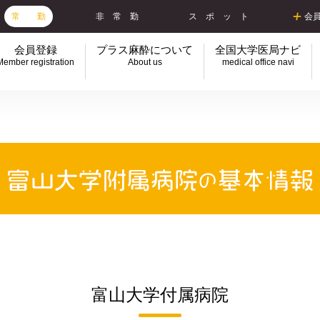
常 勤
非 常 勤
ス ポ ッ ト
会
会員登録
プラス麻酔について
全国大学医局ナビ
Member registration
About us
medical office navi
富山大学付属病院