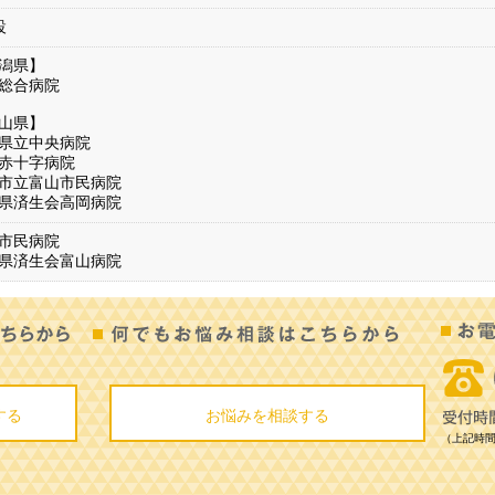
設
潟県】
総合病院
山県】
県立中央病院
赤十字病院
市立富山市民病院
県済生会高岡病院
市民病院
県済生会富山病院
する
お悩みを相談する
（上記時