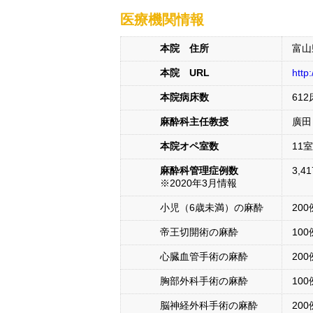
医療機関情報
本院 住所
富山
本院 URL
http
本院病床数
612
麻酔科主任教授
廣田
本院オペ室数
11室
麻酔科管理症例数
3,4
※2020年3月情報
小児（6歳未満）の麻酔
200
帝王切開術の麻酔
100
心臓血管手術の麻酔
200
胸部外科手術の麻酔
100
脳神経外科手術の麻酔
200